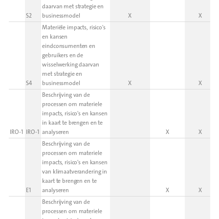
daarvan met strategie en
S2
businessmodel
X
X
Materiële impacts, risico's
en kansen
eindconsumenten en
gebruikers en de
wisselwerking daarvan
met strategie en
S4
businessmodel
X
X
Beschrijving van de
processen om materiele
impacts, risico's en kansen
in kaart te brengen en te
IRO-1
IRO-1
analyseren
X
X
Beschrijving van de
processen om materiele
impacts, risico's en kansen
van klimaatverandering in
kaart te brengen en te
E1
analyseren
X
X
Beschrijving van de
processen om materiele