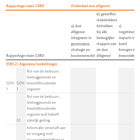
Rapportage-eisen CSRD
Onderdeel due diligence
b) getroffen
stakeholders
a) due
betrekken
c)
diligence
bij alle
negatieve
integreren in
belangrijke
impacts in
governance
,
stappen van
kaart
strategie en
de due
brengen en
Rapportage-eisen CSRD
businessmodel
diligence
beoordelen
ESRS 2 | Algemene toelichtingen
Rol van de bestuurs-,
leidinggevende en
GOV-
GOV-
toezichthoudende
1
1
organen
Rol van de bestuurs-,
leidinggevende en
toezichthoudende
organen wat betreft
G1
zakelijk gedrag
Informatie verschaft aan
en omgang met
duurzaamheidsthema's