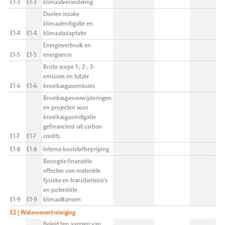
E1-3
E1-3
klimaatverandering
Doelen inzake
klimaatmitigatie en
E1-4
E1-4
klimaatadaptatie
Energieverbruik en
E1-5
E1-5
energiemix
Bruto scope 1-, 2-, 3-
emissies en totale
E1-6
E1-6
broeikasgasemissies
Broeikasgasverwijderingen
en projecten voor
broeikasgasmitigatie
gefinancierd uit carbon
E1-7
E1-7
credits
E1-8
E1-8
Interne koolstofbeprijzing
Beoogde financiële
effecten van materiële
fysieke en transitierisico's
en potentiële
E1-9
E1-9
klimaatkansen
E2 | Waterverontreiniging
Beleid ten aanzien van