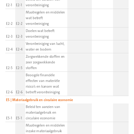
E2-1
E2-1
verontreiniging
Maatregelen en middelen
wat betreft
E2-2
E2-2
verontreiniging
Doelen wat betreft
E2-3
E2-3
verontreiniging
Verontreiniging van lucht,
E2-4
E2-4
water en bodem
Zorgwekkende stoffen en
zeer zorgwekkende
E2-5
E2-5
stoffen
Beoogde financiële
effecten van materiële
risico's en kansen wat
E2-6
E2-6
betreft verontreiniging
E5 | Materiaalgebruik en circulaire economie
Beleid ten aanzien van
materiaalgebruik en
E5-1
E5-1
circulaire economie
Maatregelen en middelen
inzake materiaalgebruik