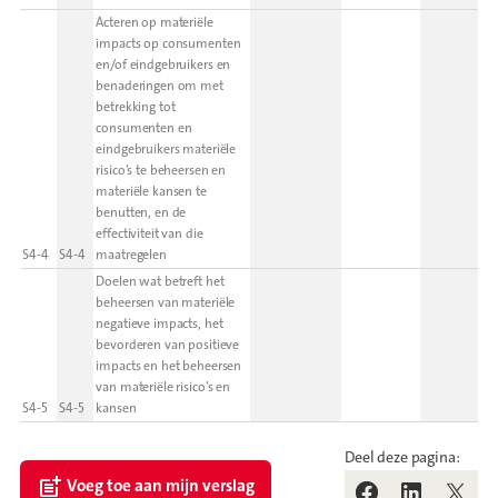
Acteren op materiële
impacts op consumenten
en/of eindgebruikers en
benaderingen om met
betrekking tot
consumenten en
eindgebruikers materiële
risico’s te beheersen en
materiële kansen te
benutten, en de
effectiviteit van die
S4-4
S4-4
maatregelen
Doelen wat betreft het
beheersen van materiële
negatieve impacts, het
bevorderen van positieve
impacts en het beheersen
van materiële risico’s en
S4-5
S4-5
kansen
Deel deze pagina:
Voeg toe aan mijn verslag