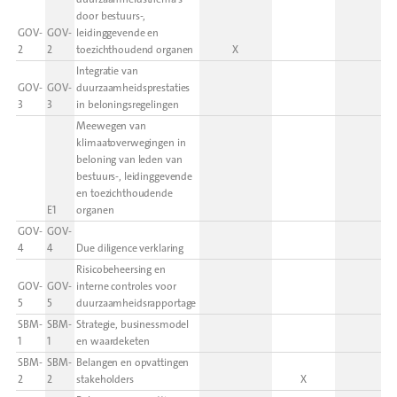
door bestuurs-,
GOV-
GOV-
leidinggevende en
2
2
toezichthoudend organen
X
Integratie van
GOV-
GOV-
duurzaamheidsprestaties
3
3
in beloningsregelingen
Meewegen van
klimaatoverwegingen in
beloning van leden van
bestuurs-, leidinggevende
en toezichthoudende
E1
organen
GOV-
GOV-
4
4
Due diligence verklaring
Risicobeheersing en
GOV-
GOV-
interne controles voor
5
5
duurzaamheidsrapportage
SBM-
SBM-
Strategie, businessmodel
1
1
en waardeketen
SBM-
SBM-
Belangen en opvattingen
2
2
stakeholders
X