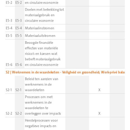
E5-2
E5-2
en circulaire economie
Doelen met betrekking tot
materiaalgebruik en
E5-3
E5-3
circulaire economie
E5-4
E5-4
Materiaalinstromen
E5-5
E5-5
Materiaaluitstromen
Beoogde financiële
effecten van materiële
risico's en kansen wat
betreft materiaalgebruik
E5-6
E5-6
en circulaire economie
S2 | Werknemers in de waardeketen - Veiligheid en gezondheid; Werk-privé balans
Beleid ten aanzien van
werknemers in de
S2-1
S2-1
waardeketen
X
Processen om met
werknemers in de
waardeketen te
S2-2
S2-2
overleggen over impacts
X
Herstelprocessen voor
negatieve impacts en