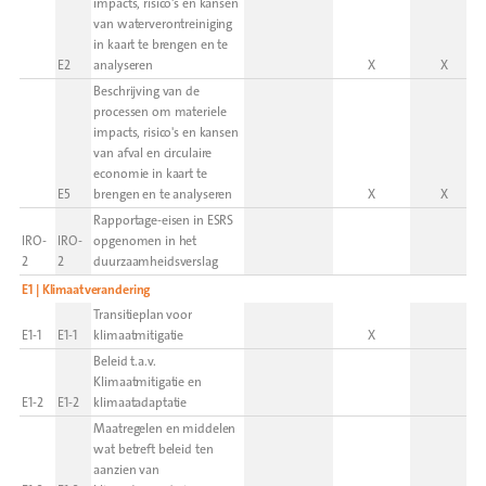
impacts, risico's en kansen
van waterverontreiniging
in kaart te brengen en te
E2
analyseren
X
X
Beschrijving van de
processen om materiele
impacts, risico's en kansen
van afval en circulaire
economie in kaart te
E5
brengen en te analyseren
X
X
Rapportage-eisen in ESRS
IRO-
IRO-
opgenomen in het
2
2
duurzaamheidsverslag
E1 | Klimaatverandering
Transitieplan voor
E1-1
E1-1
klimaatmitigatie
X
Beleid t.a.v.
Klimaatmitigatie en
E1-2
E1-2
klimaatadaptatie
Maatregelen en middelen
wat betreft beleid ten
aanzien van