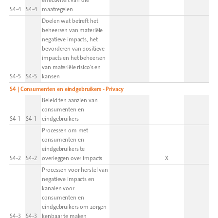
effectiviteit van die
S4-4
S4-4
maatregelen
Doelen wat betreft het
beheersen van materiële
negatieve impacts, het
bevorderen van positieve
impacts en het beheersen
van materiële risico’s en
S4-5
S4-5
kansen
S4 | Consumenten en eindgebruikers - Privacy
Beleid ten aanzien van
consumenten en
S4-1
S4-1
eindgebruikers
Processen om met
consumenten en
eindgebruikers te
S4-2
S4-2
overleggen over impacts
X
Processen voor herstel van
negatieve impacts en
kanalen voor
consumenten en
eindgebruikers om zorgen
S4-3
S4-3
kenbaar te maken