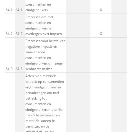
consumenten en
S4-1
S4-1
eindgebruikers
X
Processen om met
consumenten en
eindgebruikers te
S4-2
S4-2
overleggen over impacts
X
Processen voor herstel van
negatieve impacts en
kanalen voor
consumenten en
eindgebruikers om zorgen
S4-3
S4-3
kenbaar te maken
Acteren op materiële
impacts op consumenten
en/of eindgebruikers en
benaderingen om met
betrekking tot
consumenten en
eindgebruikers materiële
risico’s te beheersen en
materiële kansen te
benutten, en de