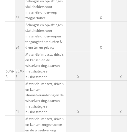
Belangen en opvattingen
stakeholders voor
materiële onderwerp
S2
zorgpersoneel
X
Belangen en opvattingen
stakeholders voor
materiële onderwerpen
toegang tot producten &
S4
diensten en privacy
X
Materiële impacts, risico's
en kansen en de
wisselwerking daarvan
SBM-
SBM-
met strategie en
3
3
businessmodel
X
X
Materiële impacts, risico's
en kansen
klimaatverandering en de
wisselwerking daarvan
met strategie en
E1
businessmodel
X
X
Materiële impacts, risico's
en kansen zorgpersoneel
en de wisselwerking