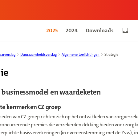
2025
2024
Downloads
Go to 
aarverslag
Duurzaamheidsverslag
Algemene toelichtingen
Strategie
ie
e, businessmodel en waardeketen
ste kenmerken CZ groep
den van CZ groep richten zich op het ontwikkelen van zorgverzek
 concurrerende premies die verzekerden dekking bieden voor zorgk
erplichte basisverzekeringen (in overeenstemming met de Zvw), in