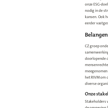
onze ESG-doel
nodig in de st
kansen. Ook h
eerder vastge
Belangen
CZ groep onder
samenwerking 
doorlopende d
mensenrechten
meegenomen in
het RIVM om d
diverse organ
Onze stake
Stakeholders v
de omgeving (n