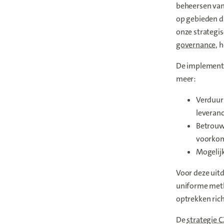
beheersen van 
op gebieden d
onze strategis
governance
, 
De implementa
meer:
Verduur
leveranc
Betrouwb
voorkome
Mogelijk
Voor deze uit
uniforme meth
optrekken rich
De
strategie 