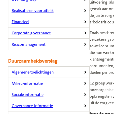
uitvoering, al
gemak aan onz
Realisatie en vooruitblik
de juiste zorg
Financieel
arbeidsrisico’
Zoals beschre
Corporate governance
verzekeringsp
Risicomanagement
zowel consumen
die hun werkne
klantsegmente
Duurzaamheidsverslag
consumenten,
Algemene toelichtingen
doelen per pro
CZ groep werkt
Milieu-informatie
onze organisat
Sociale informatie
opbrengsten va
uit de zorgve
Governance-informatie
Inputs en 