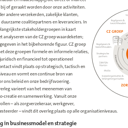
 bij of geraakt worden door onze activiteiten.
der andere verzekerden, zakelijke klanten,
duurzame coalitiepartners en leveranciers. In
elangrijkste stakeholdergroepen in kaart
het analyseren van de CZ groep waardeketen;
gegeven in het bijbehorende figuur. CZ groep
t deze groepen formele en informele relaties,
juridisch en financieel tot operationeel
ontact vindt plaats op strategisch, tactisch en
niveau en vormt een continue bron van
r ons beleid en onze bedrijfsvoering.
erleg varieert van het meenemen van
co-creatie en samenwerking. Vanuit onze
rollen – als zorgverzekeraar, werkgever,
esteerder – vindt dit overleg plaats op alle organisatieniveaus.
g in businessmodel en strategie