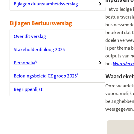
Bijlagen duurzaamheidsverslag
Het volledige
bestuursversl
Bijlagen Bestuursverslag
businessmodel.
betekent dat 
Over dit verslag
doelen verweve
is per thema b
Stakeholderdialoog 2025
outputs van he
6
Personalia
het
Waardecr
7
Waardeket
Beloningsbeleid CZ groep 2025
Onze waardeke
Begrippenlijst
voornamelijk u
belanghebbend
weergegeven.