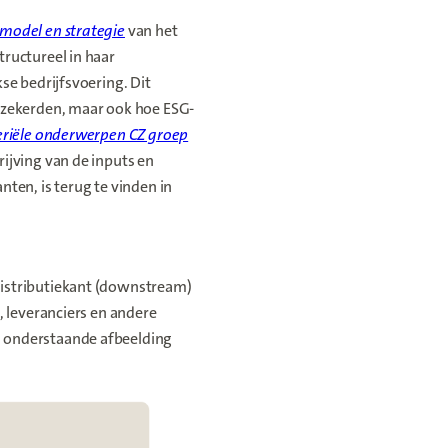
model en strategie
van het
tructureel in haar
se bedrijfsvoering. Dit
erzekerden, maar ook hoe ESG-
riële onderwerpen CZ groep
ijving van de inputs en
ten, is terug te vinden in
distributiekant (downstream)
, leveranciers en andere
n onderstaande afbeelding