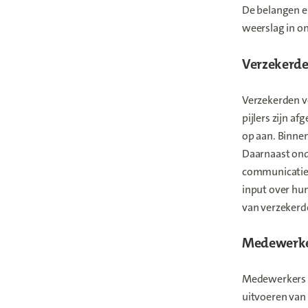
De belangen e
weerslag in o
Verzekerd
Verzekerden v
pijlers zijn a
op aan. Binne
Daarnaast ond
communicatie-
input over hu
van verzekerd
Medewerke
Medewerkers ne
uitvoeren van