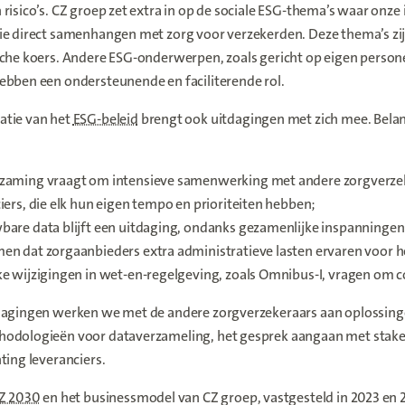
risico’s. CZ groep zet extra in op de sociale ESG-thema’s waar onze 
ie direct samenhangen met zorg voor verzekerden. Deze thema’s zijn
che koers. Andere ESG-onderwerpen, zoals gericht op eigen persone
hebben een ondersteunende en faciliterende rol.
tie van het
ESG-beleid
brengt ook uitdagingen met zich mee. Belan
zaming vraagt om intensieve samenwerking met andere zorgverzek
iers, die elk hun eigen tempo en prioriteiten hebben;
are data blijft een uitdaging, ondanks gezamenlijke inspanningen 
n dat zorgaanbieders extra administratieve lasten ervaren voor h
e wijzigingen in wet-en-regelgeving, zoals Omnibus-I, vragen om 
dagingen werken we met de andere zorgverzekeraars aan oplossing
odologieën voor dataverzameling, het gesprek aangaan met stake
ting leveranciers.
CZ 2030
en het businessmodel van CZ groep, vastgesteld in 2023 en 