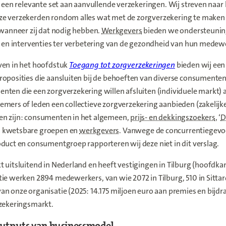
s een relevante set aan aanvullende verzekeringen. Wij streven naar 
e verzekerden rondom alles wat met de zorgverzekering te maken 
 wanneer zij dat nodig hebben.
Werkgevers
bieden we ondersteuning
s en interventies ter verbetering van de gezondheid van hun medew
ven in het hoofdstuk
Toegang tot zorgverzekeringen
bieden wij een
roposities die aansluiten bij de behoeften van diverse consumente
ten die een zorgverzekering willen afsluiten (individuele markt) a
mers of leden een collectieve zorgverzekering aanbieden (zakelijke
n zijn: consumenten in het algemeen,
prijs- en dekkingszoekers
, ‘
D
 kwetsbare groepen en
werkgevers
. Vanwege de concurrentiegevoe
duct en consumentgroep rapporteren wij deze niet in dit verslag.
 uitsluitend in Nederland en heeft vestigingen in Tilburg (hoofdkant
ie werken 2894 medewerkers, van wie 2072 in Tilburg, 510 in Sittar
n onze organisatie (2025: 14.175 miljoen euro aan premies en bijdra
rzekeringsmarkt.
outputs van businessmodel