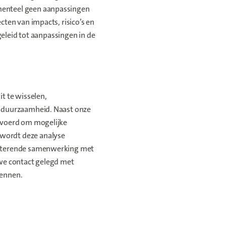
menteel geen aanpassingen
ten van impacts, risico’s en
geleid tot aanpassingen in de
t te wisselen,
d duurzaamheid. Naast onze
evoerd om mogelijke
wordt deze analyse
ënterende samenwerking met
 we contact gelegd met
kennen.