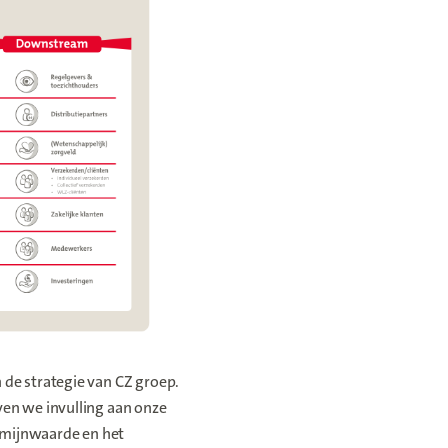
 de strategie van CZ groep.
ven we invulling aan onze
rmijnwaarde en het