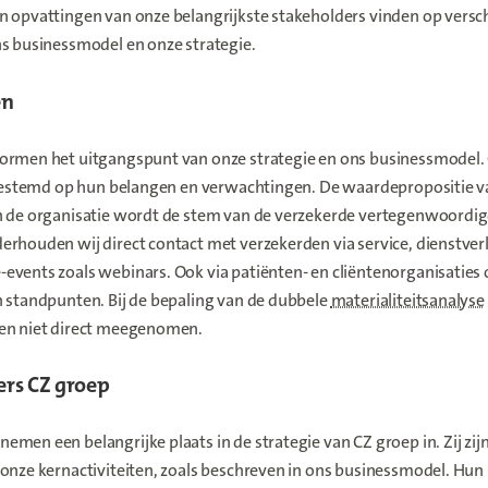
n opvattingen van onze belangrijkste stakeholders vinden op versc
ns businessmodel en onze strategie.
en
ormen het uitgangspunt van onze strategie en ons businessmodel. 
fgestemd op hun belangen en verwachtingen. De waardepropositie van
n de organisatie wordt de stem van de verzekerde vertegenwoordig
erhouden wij direct contact met verzekerden via service, dienstve
events zoals webinars. Ook via patiënten- en cliëntenorganisaties
n standpunten. Bij de bepaling van de dubbele
materialiteitsanalyse
en niet direct meegenomen.
rs CZ groep
men een belangrijke plaats in de strategie van CZ groep in. Zij zij
 onze kernactiviteiten, zoals beschreven in ons businessmodel. Hu