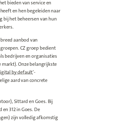
het bieden van service en
heeft en hen begeleiden naar
 bij het beheersen van hun
erkers.
 breed aanbod van
ngroepen. CZ groep bedient
ls bedrijven en organisaties
 markt). Onze belangrijkste
igital by default
’-
lige aard van concrete
oor), Sittard en Goes. Bij
d en 312 in Goes. De
gen) zijn volledig afkomstig