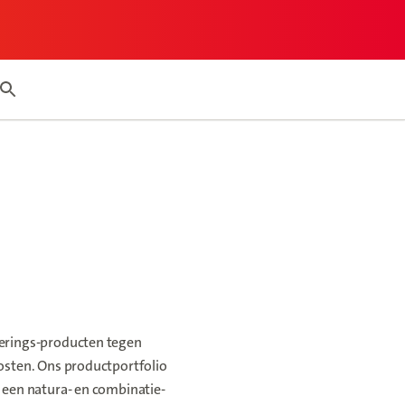
my report page
Search articles
erings-producten tegen
osten. Ons productportfolio
 een natura- en combinatie-