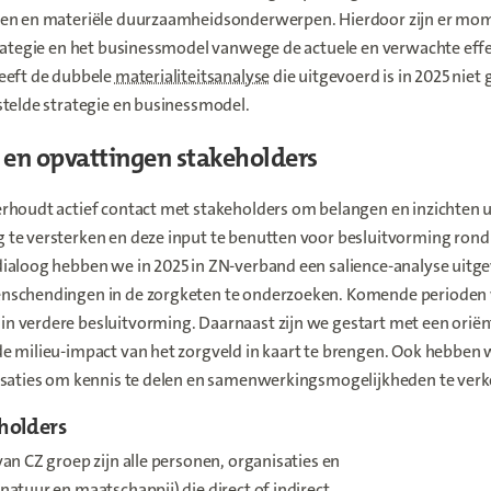
en en materiële duurzaamheidsonderwerpen. Hierdoor zijn er mo
rategie en het businessmodel vanwege de actuele en verwachte effec
eeft de dubbele
materialiteitsanalyse
die uitgevoerd is in 2025 niet 
stelde strategie en businessmodel.
 en opvattingen stakeholders
houdt actief contact met stakeholders om belangen en inzichten ui
te versterken en deze input te benutten voor besluitvorming ron
ialoog hebben we in 2025 in ZN-verband een salience-analyse uitg
schendingen in de zorgketen te onderzoeken. Komende perioden 
 verdere besluitvorming. Daarnaast zijn we gestart met een ori
e milieu-impact van het zorgveld in kaart te brengen. Ook hebben
isaties om kennis te delen en samenwerkingsmogelijkheden te ver
holders
an CZ groep zijn alle personen, organisaties en
atuur en maatschappij) die direct of indirect