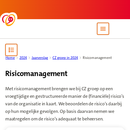
Back to homepage
Open site nav
Open content navigation
Home
2024
Jaarverslag
CZ groep in 2024
Risicomanagement
Risicomanagement
Met risicomanagement brengen we bij CZ groep op een
vroegtijdige en gestructureerde manier de (financiële) risico’s
van de organisatie in kaart. We beoordelen de risico’s daarbij
op hun mogelijke gevolgen. Op basis daarvan nemen we
maatregelen om de risico’s adequaat te beheersen.