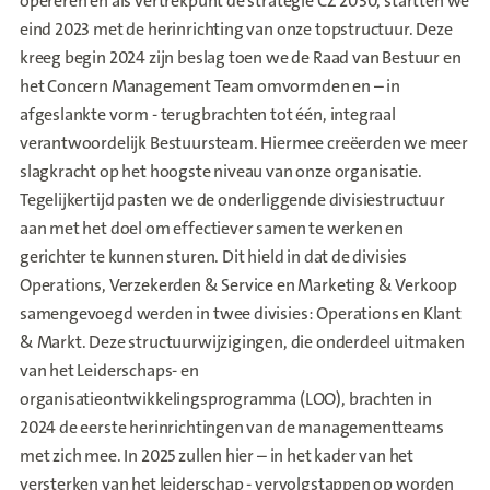
opereren en als vertrekpunt de strategie CZ 2030, startten we
eind 2023 met de herinrichting van onze topstructuur. Deze
kreeg begin 2024 zijn beslag toen we de Raad van Bestuur en
het Concern Management Team omvormden en – in
afgeslankte vorm - terugbrachten tot één, integraal
verantwoordelijk Bestuursteam. Hiermee creëerden we meer
slagkracht op het hoogste niveau van onze organisatie.
Tegelijkertijd pasten we de onderliggende divisiestructuur
aan met het doel om effectiever samen te werken en
gerichter te kunnen sturen. Dit hield in dat de divisies
Operations, Verzekerden & Service en Marketing & Verkoop
samengevoegd werden in twee divisies: Operations en Klant
& Markt. Deze structuurwijzigingen, die onderdeel uitmaken
van het Leiderschaps- en
organisatieontwikkelingsprogramma (LOO), brachten in
2024 de eerste herinrichtingen van de managementteams
met zich mee. In 2025 zullen hier – in het kader van het
versterken van het leiderschap - vervolgstappen op worden