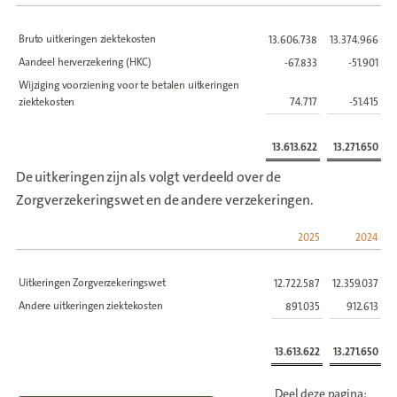
Bruto uitkeringen ziektekosten
13.606.738
13.374.966
Aandeel herverzekering (HKC)
-67.833
-51.901
Wijziging voorziening voor te betalen uitkeringen
ziektekosten
74.717
-51.415
13.613.622
13.271.650
De uitkeringen zijn als volgt verdeeld over de
Zorgverzekeringswet en de andere verzekeringen.
2025
2024
Uitkeringen Zorgverzekeringswet
12.722.587
12.359.037
Andere uitkeringen ziektekosten
891.035
912.613
13.613.622
13.271.650
Deel deze pagina: