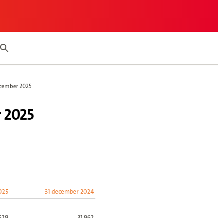
my report page
Search articles
ecember 2025
 2025
025
31 december 2024
529
31.962