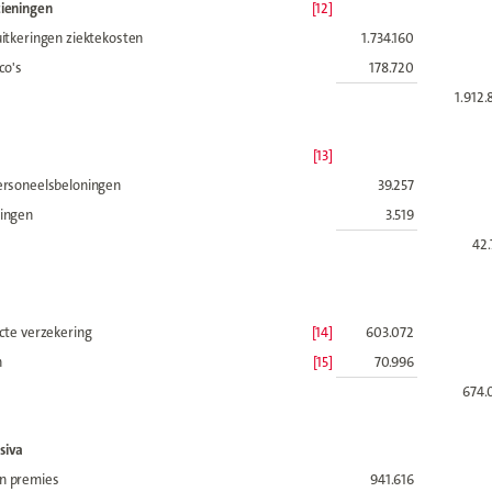
zieningen
[12]
uitkeringen ziektekosten
1.734.160
co's
178.720
1.912
[13]
ersoneelsbeloningen
39.257
ningen
3.519
42.
ecte verzekering
[14]
603.072
n
[15]
70.996
674.
siva
n premies
941.616