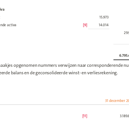
iva
t
15.973
nde activa
[9]
14.014
29.
6.795
n haakjes opgenomen nummers verwijzen naar corresponderende nu
erde balans en de geconsolideerde winst- en verliesrekening.
31 december 2
[11]
3.189