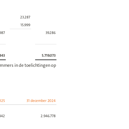
23.287
15.999
987
39.286
.443
5.719.073
mmers in de toelichtingen op
025
31 december 2024
.842
2.946.778