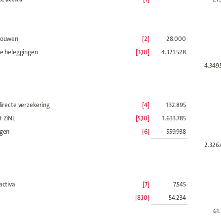
bouwen
[2]
28.000
le beleggingen
[3,10]
4.321.528
4.349
directe verzekering
[4]
132.895
t ZiNL
[5,10]
1.633.785
ngen
[6]
559.938
2.326
activa
[7]
7.545
[8,10]
54.234
61