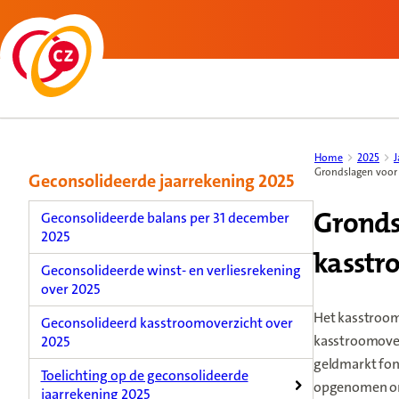
Back to homepage
Content menu, selecting an article item reloads the page.
Home
2025
J
Grondslagen voor 
Geconsolideerde jaarrekening 2025
Gronds
Geconsolideerde balans per 31 december
2025
kasstr
Geconsolideerde winst- en verliesrekening
over 2025
Het kasstroom
Geconsolideerd kasstroomoverzicht over
kasstroomover
2025
geldmarkt fon
Toelichting op de geconsolideerde
opgenomen ond
jaarrekening 2025