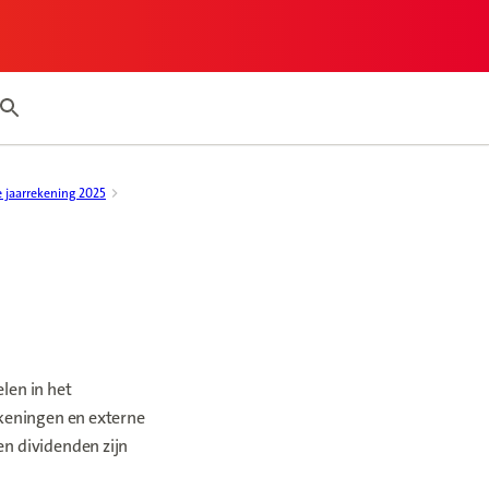
my report page
Search articles
e jaarrekening 2025
len in het
ekeningen en externe
n dividenden zijn