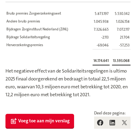
Bruto premies Zorgverzekeringswet
5.873.197
5.530.342
Andere bruto premies
1.045.938
1.026.158
Bijdragen Zorginstituut Nederland (ZiNL)
7.326.665
7.072.117
Bijdrage Solidariteitsregeling
-2.113
21.704
Herverzekeringspremies
-69.046
-57.253
14.174.641
13.593.068
Het negatieve effect van de Solidariteitsregelingen is ultimo
2025 finaal doorgerekend en bedraagt in totaal 22,5 miljoen
euro, waarvan 10,3 miljoen euro met betrekking tot 2020, en
12,2 miljoen euro met betrekking tot 2021.
Deel deze pagina:
Voeg toe aan mijn verslag