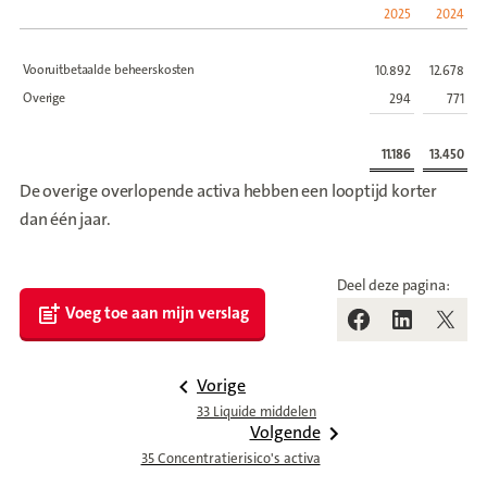
2025
2024
Vooruitbetaalde beheerskosten
10.892
12.678
Overige
294
771
11.186
13.450
De overige overlopende activa hebben een looptijd korter
dan één jaar.
Deel deze pagina:
Voeg toe aan mijn verslag
Vorige
33 Liquide middelen
Volgende
35 Concentratierisico's activa