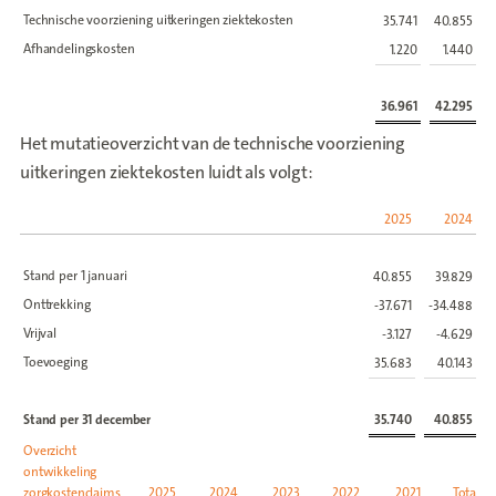
Technische voorziening uitkeringen ziektekosten
35.741
40.855
Afhandelingskosten
1.220
1.440
36.961
42.295
Het mutatieoverzicht van de technische voorziening
uitkeringen ziektekosten luidt als volgt:
2025
2024
Stand per 1 januari
40.855
39.829
Onttrekking
-37.671
-34.488
Vrijval
-3.127
-4.629
Toevoeging
35.683
40.143
Stand per 31 december
35.740
40.855
Overzicht
ontwikkeling
zorgkostenclaims
2025
2024
2023
2022
2021
Totaal