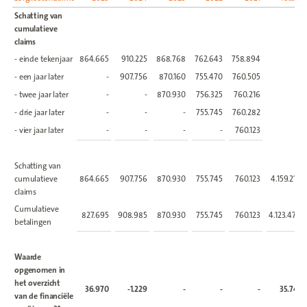
Schatting van
cumulatieve
claims
- einde tekenjaar
864.665
910.225
868.768
762.643
758.894
- een jaar later
-
907.756
870.160
755.470
760.505
- twee jaar later
-
-
870.930
756.325
760.216
- drie jaar later
-
-
-
755.745
760.282
- vier jaar later
-
-
-
-
760.123
Schatting van
cumulatieve
864.665
907.756
870.930
755.745
760.123
4.159.219
claims
Cumulatieve
827.695
908.985
870.930
755.745
760.123
4.123.478
betalingen
Waarde
opgenomen in
het overzicht
36.970
-1.229
-
-
-
35.741
van de financiële