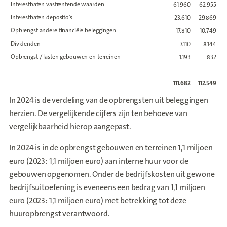
Interestbaten vastrentende waarden
61.960
62.955
Interestbaten deposito's
23.610
29.869
Opbrengst andere financiële beleggingen
17.810
10.749
Dividenden
7.110
8.144
Opbrengst / lasten gebouwen en terreinen
1.193
832
111.682
112.549
In 2024 is de verdeling van de opbrengsten uit beleggingen
herzien. De vergelijkende cijfers zijn ten behoeve van
vergelijkbaarheid hierop aangepast.
In 2024 is in de opbrengst gebouwen en terreinen 1,1 miljoen
euro (2023: 1,1 miljoen euro) aan interne huur voor de
gebouwen opgenomen. Onder de bedrijfskosten uit gewone
bedrijfsuitoefening is eveneens een bedrag van 1,1 miljoen
euro (2023: 1,1 miljoen euro) met betrekking tot deze
huuropbrengst verantwoord.