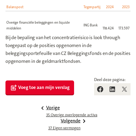
Balanspost
Tegenpartij
2024
2023
Overige financiële beleggingen en liquide
ING Bank
middelen
118.424
173.597
Bij de bepaling van het concentratierisico is look through
toegepast op de posities opgenomen in de
beleggingsportefeuille van CZ Beleggingsfonds en de posities
opgenomen in de geldmarktfondsen.
Deel deze pagina:
Voeg toe aan mijn verslag
Vorige
35 Overige overlopende activa
Volgende
37 Eigen vermogen