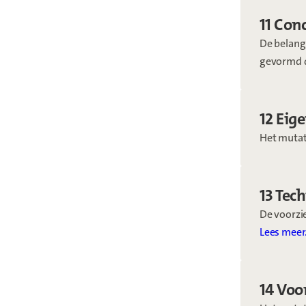
11 Conc
De belangr
gevormd 
12 Eig
Het mutat
13 Tec
De voorzie
Lees meer
14 Voo