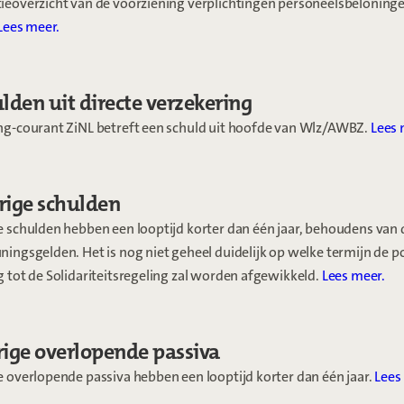
ieoverzicht van de voorziening verplichtingen personeelsbeloninge
Lees meer.
ulden uit directe verzekering
ng-courant ZiNL betreft een schuld uit hoofde van Wlz/AWBZ.
Lees 
rige schulden
e schulden hebben een looptijd korter dan één jaar, behoudens van 
ingsgelden. Het is nog niet geheel duidelijk op welke termijn de p
 tot de Solidariteitsregeling zal worden afgewikkeld.
Lees meer.
rige overlopende passiva
e overlopende passiva hebben een looptijd korter dan één jaar.
Lees