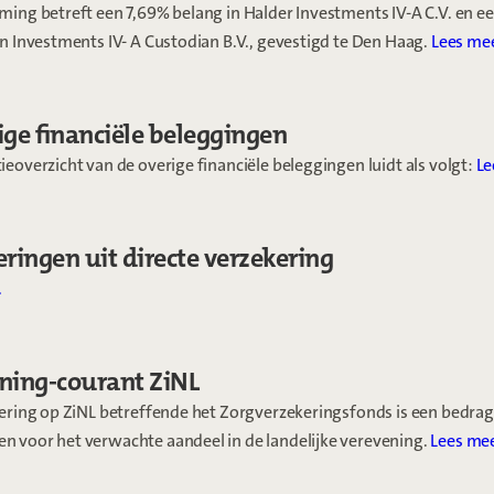
ming betreft een 7,69% belang in Halder Investments IV-A C.V. en e
n Investments IV- A Custodian B.V., gevestigd te Den Haag.
Lees mee
ige financiële beleggingen
eoverzicht van de overige financiële beleggingen luidt als volgt:
Le
eringen uit directe verzekering
.
ning-courant ZiNL
dering op ZiNL betreffende het Zorgverzekeringsfonds is een bedrag
 voor het verwachte aandeel in de landelijke verevening.
Lees mee