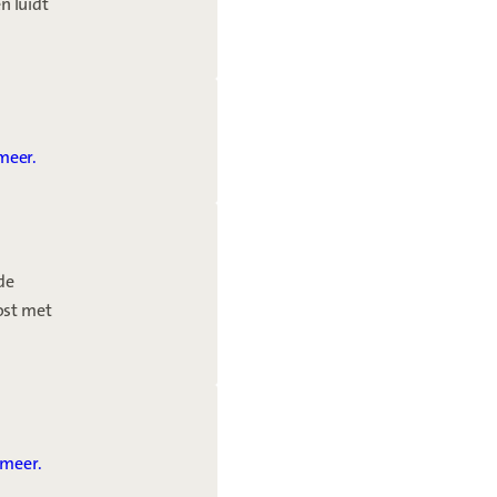
n luidt
meer.
de
ost met
 meer.