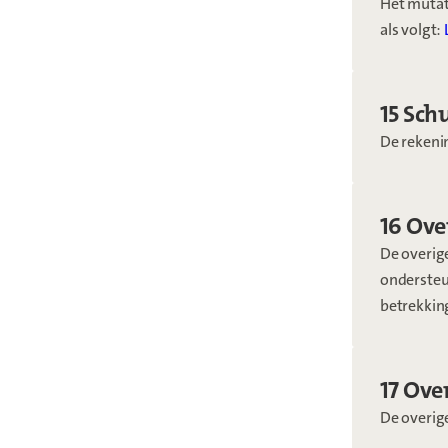
Het mutat
als volgt:
15 Sch
De rekeni
16 Ove
De overig
ondersteun
betrekking
17 Ove
De overig