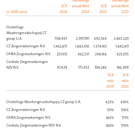
Aanwezige
Aanwezige
SCR
solvabiliteit
SCR
solvabiliteit
(x 1.000 euro)
2024
2024
2023
2023
Onderlinge
Waarborgmaatschappij CZ
groep U.A.
708.497
2.997.191
692.564
2.865.220
CZ Zorgverzekeringen N.V.
1.442.817
1.883.410
1.374.143
1.842.811
OHRA Zorgverzekeringen N.V.
251.913
462.531
248.148
425.055
Centrale Zorgverzekeringen
NZV N.V.
97.429
175.452
104.286
186.399
SCR
SCR
ratio
ratio
2024
2023
Onderlinge Waarborgmaatschappij CZ groep U.A.
423%
414%
CZ Zorgverzekeringen N.V.
131%
134%
OHRA Zorgverzekeringen N.V.
184%
171%
Centrale Zorgverzekeringen NZV N.V.
180%
179%