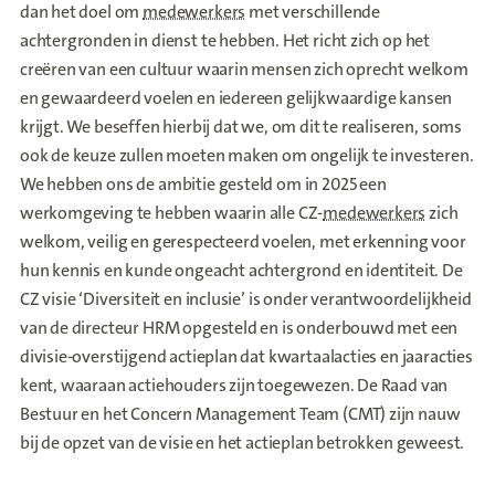
dan het doel om
medewerkers
met verschillende
achtergronden in dienst te hebben. Het richt zich op het
creëren van een cultuur waarin mensen zich oprecht welkom
en gewaardeerd voelen en iedereen gelijkwaardige kansen
krijgt. We beseffen hierbij dat we, om dit te realiseren, soms
ook de keuze zullen moeten maken om ongelijk te investeren.
We hebben ons de ambitie gesteld om in 2025 een
werkomgeving te hebben waarin alle CZ-
medewerkers
zich
welkom, veilig en gerespecteerd voelen, met erkenning voor
hun kennis en kunde ongeacht achtergrond en identiteit. De
CZ visie ‘Diversiteit en inclusie’ is onder verantwoordelijkheid
van de directeur HRM opgesteld en is onderbouwd met een
divisie-overstijgend actieplan dat kwartaalacties en jaaracties
kent, waaraan actiehouders zijn toegewezen. De Raad van
Bestuur en het Concern Management Team (CMT) zijn nauw
bij de opzet van de visie en het actieplan betrokken geweest.