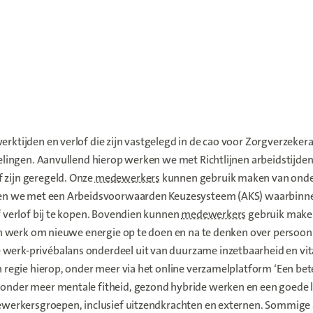
ktijden en verlof die zijn vastgelegd in de cao voor Zorgverzekeraa
egelingen. Aanvullend hierop werken we met Richtlijnen arbeidsti
 zijn geregeld. Onze
medewerkers
kunnen gebruik maken van ond
erken we met een Arbeidsvoorwaarden Keuzesysteem (AKS) waarbinn
f verlof bij te kopen. Bovendien kunnen
medewerkers
gebruik make
van werk om nieuwe energie op te doen en na te denken over persoonl
werk-privébalans onderdeel uit van duurzame inzetbaarheid en vita
 regie hierop, onder meer via het online verzamelplatform ‘Een beter
onder meer mentale fitheid, gezond hybride werken en een goede le
dewerkersgroepen, inclusief uitzendkrachten en externen. Sommige