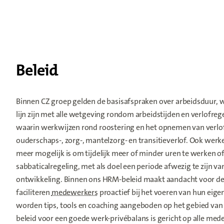
Beleid
Binnen CZ groep gelden de basisafspraken over arbeidsduur, wer
lijn zijn met alle wetgeving rondom arbeidstijden en verlofr
waarin werkwijzen rond roostering en het opnemen van verlof
ouderschaps-, zorg-, mantelzorg- en transitieverlof. Ook w
meer mogelijk is om tijdelijk meer of minder uren te werken o
sabbaticalregeling, met als doel een periode afwezig te zijn 
ontwikkeling. Binnen ons HRM-beleid maakt aandacht voor de 
faciliteren
medewerkers
proactief bij het voeren van hun eigen
worden tips, tools en coaching aangeboden op het gebied van 
beleid voor een goede werk-privébalans is gericht op alle me