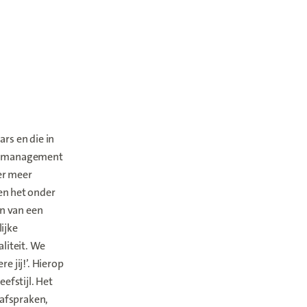
rs en die in
jdenmanagement
er meer
en het onder
n van een
ijke
liteit. We
e jij!’. Hierop
efstijl. Het
 afspraken,