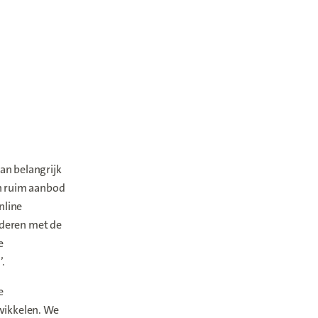
an belangrijk
 ruim aanbod
nline
uderen met de
e
.
e
twikkelen. We