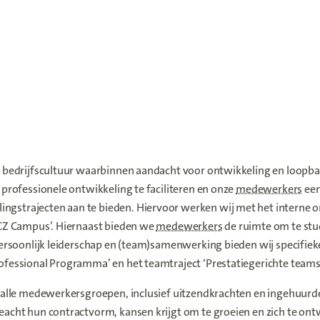
en bedrijfscultuur waarbinnen aandacht voor ontwikkeling en loopba
 professionele ontwikkeling te faciliteren en onze
medewerkers
een
ngstrajecten aan te bieden. Hiervoor werken wij met het interne o
 ‘CZ Campus’. Hiernaast bieden we
medewerkers
de ruimte om te st
 persoonlijk leiderschap en (team)samenwerking bieden wij specifiek
ofessional Programma’ en het teamtraject ‘Prestatiegerichte teams’
op alle medewerkersgroepen, inclusief uitzendkrachten en ingehuurd
eacht hun contractvorm, kansen krijgt om te groeien en zich te on