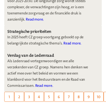
voor 2025-2030. De langdurige zorg wordt steeds
complexer, de verwachtingen zijn hoog, er is een
toenemende zorgvraag en de financiële druk is
aanzienlijk.
Read more.
Strategische prioriteiten
In 2025 heeft CZ groep voortgang geboekt op de
belangrijkste strategische thema’s.
Read more.
Verslag van de Ledenraad
Als Ledenraad vertegenwoordigen we alle
verzekerden van CZ groep. Namens hen denken we
actief mee over het beleid en vormen we een
klankbord voor het Bestuursteam en de Raad van
Commissarissen.
Read more.
Page:
1
2
3
4
5
6
7
8
9
10