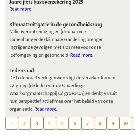
Jaarcijfers basisverzekering 2025
Read more.
Klimaatmitigatie in de gezondheidszorg
Milieuverontreiniging en (de daarmee
samenhangende) klimaatverandering brengen
ingrijpende gevolgen met zich mee voor onze
leefomgeving en gezondheid.
Read more.
Ledenraad
De Ledenraad vertegenwoordigt de verzekerden van
CZ groep (de leden van de Onderlinge
Waarborgmaatschappij CZ groep UA) en denkt vanuit
hun perspectief actief mee over het beleid van onze
organisatie.
Read more.
Page:
1
2
3
4
5
6
7
8
9
10